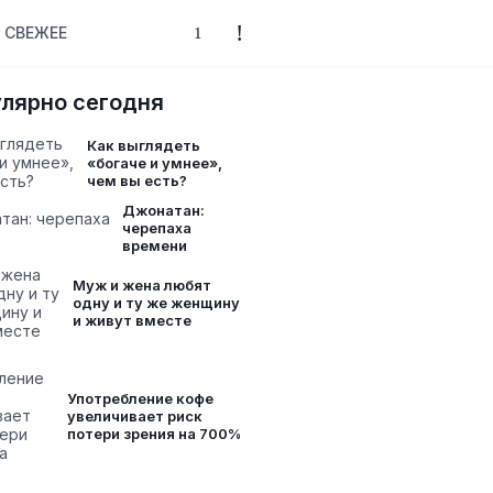
СВЕЖЕЕ
лярно сегодня
Как выглядеть
«богаче и умнее»,
чем вы есть?
Джонатан:
черепаха
времени
Муж и жена любят
одну и ту же женщину
и живут вместе
Употребление кофе
увеличивает риск
потери зрения на 700%