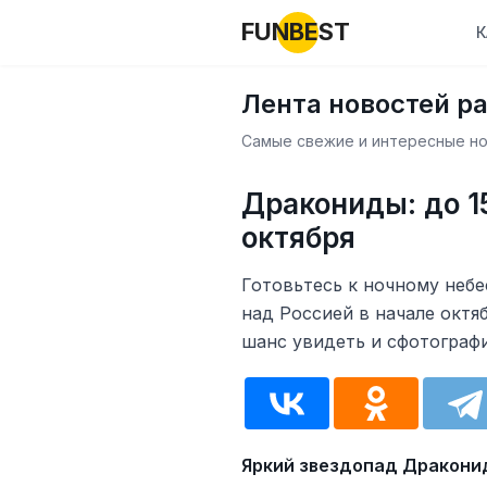
FUNBEST
К
Лента новостей р
Самые свежие и интересные нов
Дракониды: до 15
октября
Готовьтесь к ночному неб
над Россией в начале октя
шанс увидеть и сфотограф
Яркий звездопад Дракони