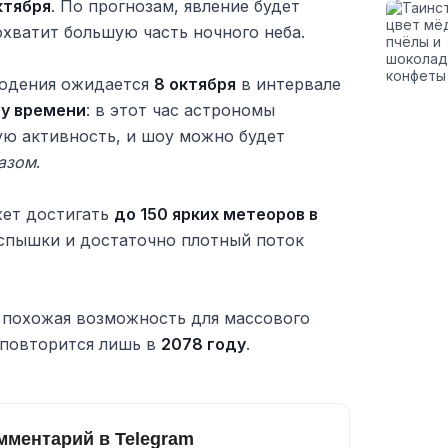
ктября
. По прогнозам, явление будет
охватит большую часть ночного неба.
людения ожидается
8 октября
в интервале
му времени
: в этот час астрономы
ю активность, и шоу можно будет
азом
.
жет достигать
до 150 ярких метеоров в
вспышки и достаточно плотный поток
 похожая возможность для массового
 повторится лишь в
2078 году
.