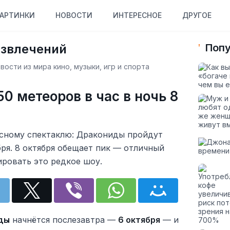
АРТИНКИ
НОВОСТИ
ИНТЕРЕСНОЕ
ДРУГОЕ
азвлечений
Попу
ости из мира кино, музыки, игр и спорта
0 метеоров в час в ночь 8
есному спектаклю: Дракониды пройдут
бря. 8 октября обещает пик — отличный
ировать это редкое шоу.
ды
начнётся послезавтра —
6 октября
— и