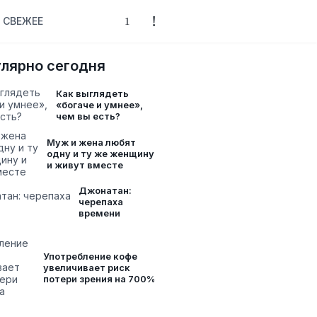
СВЕЖЕЕ
лярно сегодня
Как выглядеть
«богаче и умнее»,
чем вы есть?
Муж и жена любят
одну и ту же женщину
и живут вместе
Джонатан:
черепаха
времени
Употребление кофе
увеличивает риск
потери зрения на 700%