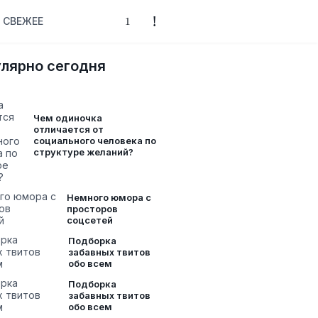
СВЕЖЕЕ
лярно сегодня
Чем одиночка
отличается от
социального человека по
структуре желаний?
Немного юмора с
просторов
соцсетей
Подборка
забавных твитов
обо всем
Подборка
забавных твитов
обо всем