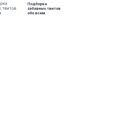
Подборка
забавных твитов
обо всем