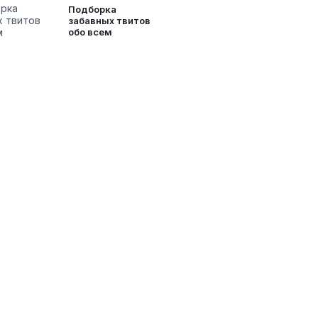
Подборка
забавных твитов
обо всем