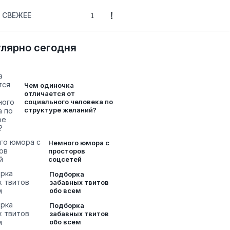
СВЕЖЕЕ
лярно сегодня
Чем одиночка
отличается от
социального человека по
структуре желаний?
Немного юмора с
просторов
соцсетей
Подборка
забавных твитов
обо всем
Подборка
забавных твитов
обо всем