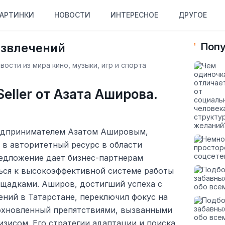
АРТИНКИ
НОВОСТИ
ИНТЕРЕСНОЕ
ДРУГОЕ
азвлечений
Попу
ости из мира кино, музыки, игр и спорта
eller от Азата Аширова.
редпринимателем Азатом Ашировым,
с в авторитетный ресурс в области
редложение дает бизнес-партнерам
ся к высокоэффективной системе работы
щадками. Аширов, достигший успеха с
ний в Татарстане, переключил фокус на
хновленный препятствиями, вызванными
зисом. Его стратегии адаптации и поиска