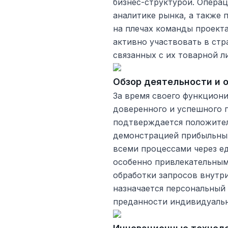
бизнес-структурой. Операц
аналитике рынка, а также 
на плечах команды проекта
активно участвовать в ст
связанных с их товарной л
Обзор деятельности и 
За время своего функциони
доверенного и успешного п
подтверждается положител
демонстрацией прибыльных
всеми процессами через е
особенно привлекательным
обработки запросов внутр
назначается персональный
преданности индивидуальн