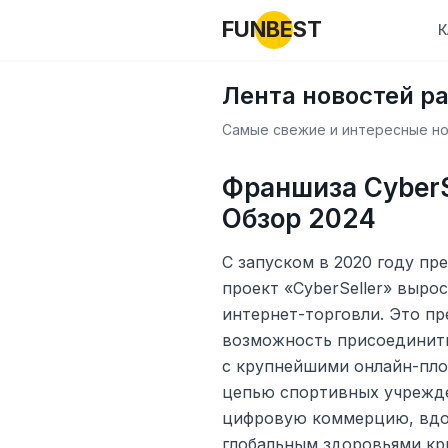
FUNBEST
К
Лента новостей р
Самые свежие и интересные нов
Франшиза CyberS
Обзор 2024
С запуском в 2020 году п
проект «CyberSeller» выро
интернет-торговли. Это п
возможность присоединить
с крупнейшими онлайн-пло
цепью спортивных учрежде
цифровую коммерцию, вдо
глобальным здоровьями кри