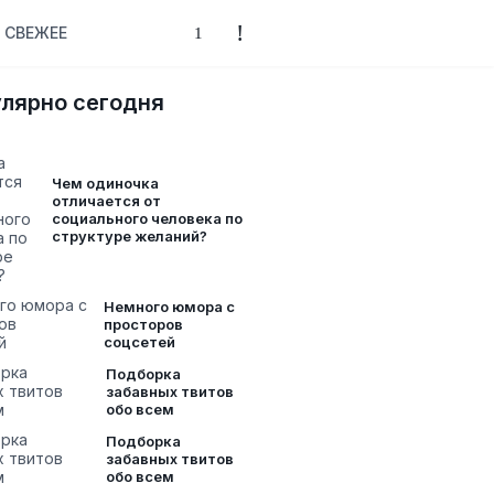
СВЕЖЕЕ
лярно сегодня
Чем одиночка
отличается от
социального человека по
структуре желаний?
Немного юмора с
просторов
соцсетей
Подборка
забавных твитов
обо всем
Подборка
забавных твитов
обо всем