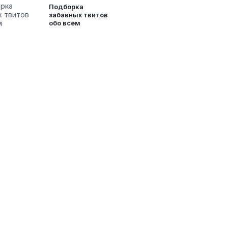
Подборка
забавных твитов
обо всем