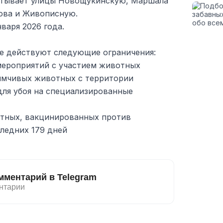
атывает улицы Новощукинскую, Маршала
ова и Живописную.
варя 2026 года.
не действуют следующие ограничения:
мероприятий с участием животных
имчивых животных с территории
для убоя на специализированные
тных, вакцинированных против
следних 179 дней