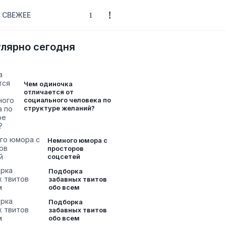
СВЕЖЕЕ
лярно сегодня
Чем одиночка
отличается от
социального человека по
структуре желаний?
Немного юмора с
просторов
соцсетей
Подборка
забавных твитов
обо всем
Подборка
забавных твитов
обо всем