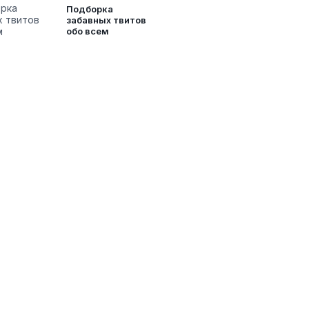
Подборка
забавных твитов
обо всем