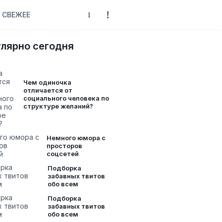
СВЕЖЕЕ
лярно сегодня
Чем одиночка
отличается от
социального человека по
структуре желаний?
Немного юмора с
просторов
соцсетей
Подборка
забавных твитов
обо всем
Подборка
забавных твитов
обо всем