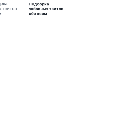
Подборка
забавных твитов
обо всем