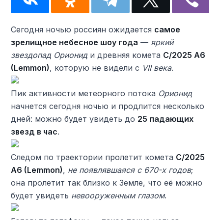
Сегодня ночью россиян ожидается
самое
зрелищное небесное шоу года
—
яркий
звездопад Орионид
и древняя комета
C/2025 A6
(Lemmon)
, которую не видели с
VII века
.
Пик активности метеорного потока
Орионид
начнется сегодня ночью и продлится несколько
дней: можно будет увидеть до
25 падающих
звезд в час
.
Следом по траектории пролетит комета
C/2025
A6 (Lemmon)
,
не появлявшаяся с 670-х годов
;
она пролетит так близко к Земле, что её можно
будет увидеть
невооруженным глазом
.