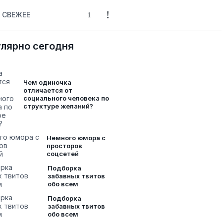
СВЕЖЕЕ
лярно сегодня
Чем одиночка
отличается от
социального человека по
структуре желаний?
Немного юмора с
просторов
соцсетей
Подборка
забавных твитов
обо всем
Подборка
забавных твитов
обо всем