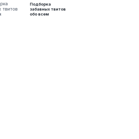
Подборка
забавных твитов
обо всем