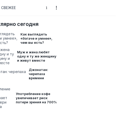
СВЕЖЕЕ
лярно сегодня
Как выглядеть
«богаче и умнее»,
чем вы есть?
Муж и жена любят
одну и ту же женщину
и живут вместе
Джонатан:
черепаха
времени
Употребление кофе
увеличивает риск
потери зрения на 700%