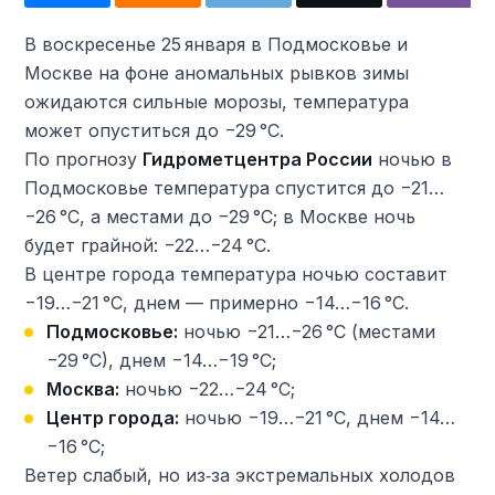
В воскресенье 25 января в Подмосковье и
Москве на фоне аномальных рывков зимы
ожидаются сильные морозы, температура
может опуститься до −29 °C.
По прогнозу
Гидрометцентра России
ночью в
Подмосковье температура спустится до −21…
−26 °C, а местами до −29 °C; в Москве ночь
будет грайной: −22…−24 °C.
В центре города температура ночью составит
−19…−21 °C, днем — примерно −14…−16 °C.
Подмосковье:
ночью −21…−26 °C (местами
−29 °C), днем −14…−19 °C;
Москва:
ночью −22…−24 °C;
Центр города:
ночью −19…−21 °C, днем −14…
−16 °C;
Ветер слабый, но из‑за экстремальных холодов