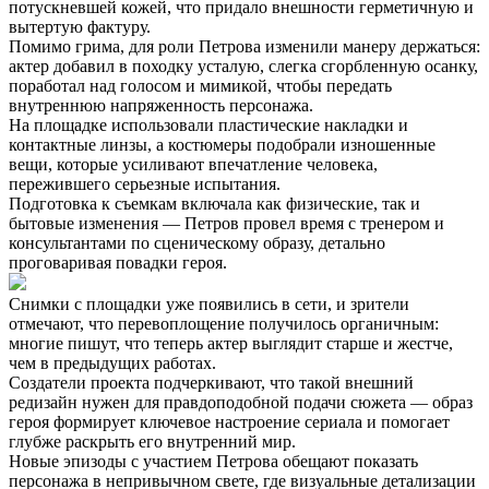
потускневшей кожей, что придало внешности герметичную и
вытертую фактуру.
Помимо грима, для роли Петрова изменили манеру держаться:
актер добавил в походку усталую, слегка сгорбленную осанку,
поработал над голосом и мимикой, чтобы передать
внутреннюю напряженность персонажа.
На площадке использовали пластические накладки и
контактные линзы, а костюмеры подобрали изношенные
вещи, которые усиливают впечатление человека,
пережившего серьезные испытания.
Подготовка к съемкам включала как физические, так и
бытовые изменения — Петров провел время с тренером и
консультантами по сценическому образу, детально
проговаривая повадки героя.
Снимки с площадки уже появились в сети, и зрители
отмечают, что перевоплощение получилось органичным:
многие пишут, что теперь актер выглядит старше и жестче,
чем в предыдущих работах.
Создатели проекта подчеркивают, что такой внешний
редизайн нужен для правдоподобной подачи сюжета — образ
героя формирует ключевое настроение сериала и помогает
глубже раскрыть его внутренний мир.
Новые эпизоды с участием Петрова обещают показать
персонажа в непривычном свете, где визуальные детализации