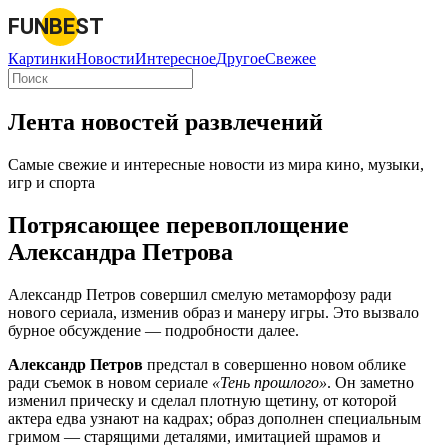
FUNBEST
Картинки
Новости
Интересное
Другое
Свежее
Лента новостей развлечений
Самые свежие и интересные новости из мира кино, музыки,
игр и спорта
Потрясающее перевоплощение
Александра Петрова
Александр Петров совершил смелую метаморфозу ради
нового сериала, изменив образ и манеру игры. Это вызвало
бурное обсуждение — подробности далее.
Александр Петров
предстал в совершенно новом облике
ради съемок в новом сериале
«Тень прошлого»
. Он заметно
изменил прическу и сделал плотную щетину, от которой
актера едва узнают на кадрах; образ дополнен специальным
гримом — старящими деталями, имитацией шрамов и