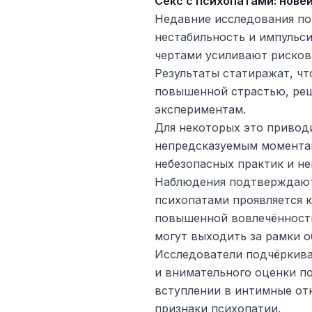
Секс с психопатами: нове
Недавние исследования по
нестабильность и импульс
чертами усиливают рисков
Результаты стати­ражат, ч
повышенной страстью, ре
экспериментам.
Для некоторых это привод
непредсказуемым моментам
небезопасных практик и не
Наблюдения подтверждают,
психопатами проявляется ка
повышенной вовлечённости
могут выходить за рамки 
Исследователи подчёркив
и внимательного оценки п
вступлении в интимные о
признаки психопатии.