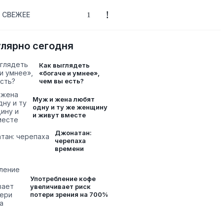
СВЕЖЕЕ
лярно сегодня
Как выглядеть
«богаче и умнее»,
чем вы есть?
Муж и жена любят
одну и ту же женщину
и живут вместе
Джонатан:
черепаха
времени
Употребление кофе
увеличивает риск
потери зрения на 700%