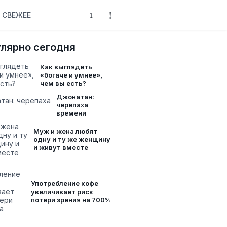
СВЕЖЕЕ
лярно сегодня
Как выглядеть
«богаче и умнее»,
чем вы есть?
Джонатан:
черепаха
времени
Муж и жена любят
одну и ту же женщину
и живут вместе
Употребление кофе
увеличивает риск
потери зрения на 700%