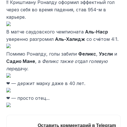
‼ Криштиану Роналду оформил эффектный гол
через себя во время падения, став 954-м в
карьере.
В матче саудовского чемпионата
Аль-Наср
уверенно разгромил
Аль-Халидж
со счётом 4:1.
Помимо Роналду, голы забили
Феликс
,
Уэсли
и
Садио Мане
, а
Феликс также отдал голевую
передачу
.
❤ — держит марку даже в 40 лет.
❤ — просто отец...