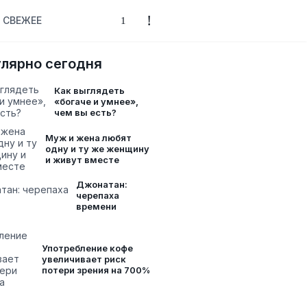
СВЕЖЕЕ
лярно сегодня
Как выглядеть
«богаче и умнее»,
чем вы есть?
Муж и жена любят
одну и ту же женщину
и живут вместе
Джонатан:
черепаха
времени
Употребление кофе
увеличивает риск
потери зрения на 700%