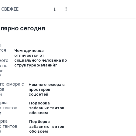
СВЕЖЕЕ
лярно сегодня
Чем одиночка
отличается от
социального человека по
структуре желаний?
Немного юмора с
просторов
соцсетей
Подборка
забавных твитов
обо всем
Подборка
забавных твитов
обо всем