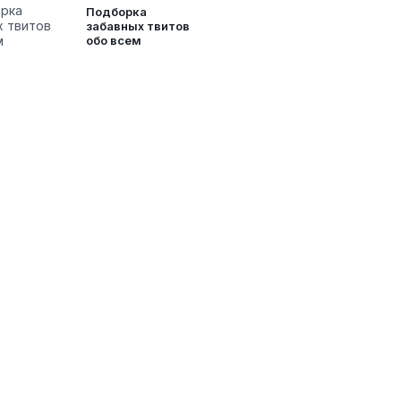
Подборка
забавных твитов
обо всем