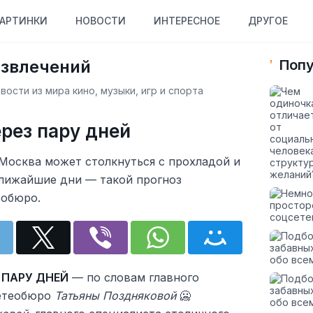
АРТИНКИ
НОВОСТИ
ИНТЕРЕСНОЕ
ДРУГОЕ
азвлечений
Попу
ости из мира кино, музыки, игр и спорта
ерез пару дней
Москва может столкнуться с прохладой и
лижайшие дни — такой прогноз
еобюро.
 ПАРУ ДНЕЙ
— по словам главного
метеобюро
Татьяны Поздняковой
🥶