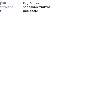
Подборка
забавных твитов
обо всем