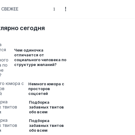
СВЕЖЕЕ
лярно сегодня
Чем одиночка
отличается от
социального человека по
структуре желаний?
Немного юмора с
просторов
соцсетей
Подборка
забавных твитов
обо всем
Подборка
забавных твитов
обо всем