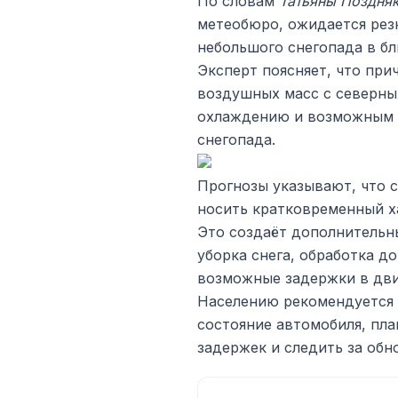
По словам
Татьяны Поздня
метеобюро, ожидается рез
небольшого снегопада в б
Эксперт поясняет, что пр
воздушных масс с северны
охлаждению и возможным о
снегопада.
Прогнозы указывают, что с
носить кратковременный ха
Это создаёт дополнительны
уборка снега, обработка до
возможные задержки в дви
Населению рекомендуется 
состояние автомобиля, пл
задержек и следить за обн