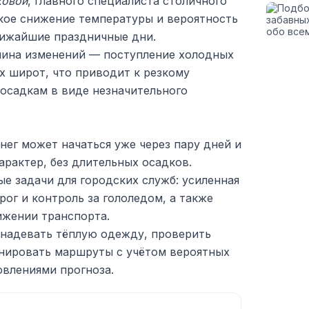
ковой
, главного специалиста столичного
кое снижение температуры и вероятность
лижайшие праздничные дни.
ичина изменений — поступление холодных
х широт, что приводит к резкому
садкам в виде незначительного
нег может начаться уже через пару дней и
рактер, без длительных осадков.
е задачи для городских служб: усиленная
рог и контроль за гололедом, а также
жении транспорта.
надевать тёплую одежду, проверить
анировать маршруты с учётом вероятных
овлениями прогноза.