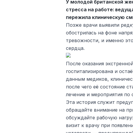
У молодой британской же
стресса на работе: ведущ
пережила клиническую см
Позже врачи выявили редк
обострилась на фоне напр
тревожности, и именно эт
сердца.
После оказания экстренно
госпитализирована и оста
данным медиков, клиничес
после чего её состояние с
лечение и мероприятия по 
Эта история служит предуп
обращайте внимание на пр
обсуждайте рабочую нагру
визит к врачу при появлен