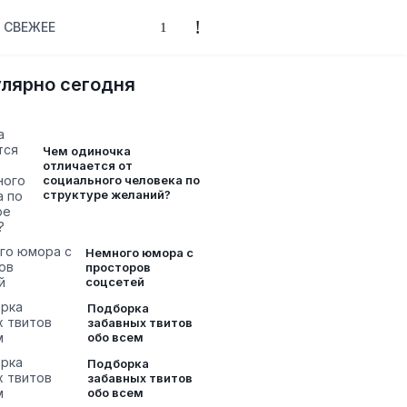
СВЕЖЕЕ
лярно сегодня
Чем одиночка
отличается от
социального человека по
структуре желаний?
Немного юмора с
просторов
соцсетей
Подборка
забавных твитов
обо всем
Подборка
забавных твитов
обо всем