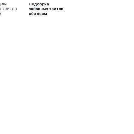
Подборка
забавных твитов
обо всем