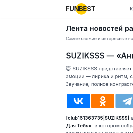
FUNBEST
К
Лента новостей р
Самые свежие и интересные нов
SUZIKSSS — «Анг
😇 SUZIKSSS представляет 
эмоции — лирика и ритм, с
Звучание, полное контраст
[club161363735|SUZIKSSS]
в
Для Тебя»
, в котором соб