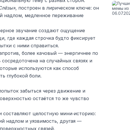
циональную тему с разных сторон.
Слёзы»
, построен в лирическом ключе: он
ий надлом, медленное переживание
ферное звучание создают ощущение
ди, где каждая строчка будто фиксирует
ытки с ними справиться.
напротив, более качовый — энергичнее по
ь сосредоточена на случайных связях и
которые используются как способ
ть глубокой боли.
попыток забыться через движение и
оверхностью остаётся то же чувство
и составляют целостную мини‑историю:
ий надлом и уязвимость, другая —
поверхностных связей.