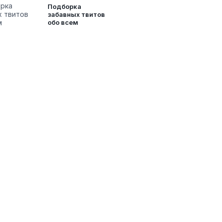
Подборка
забавных твитов
обо всем