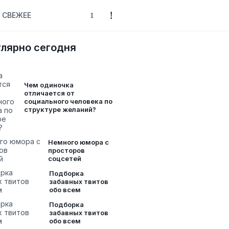
СВЕЖЕЕ
лярно сегодня
Чем одиночка
отличается от
социального человека по
структуре желаний?
Немного юмора с
просторов
соцсетей
Подборка
забавных твитов
обо всем
Подборка
забавных твитов
обо всем