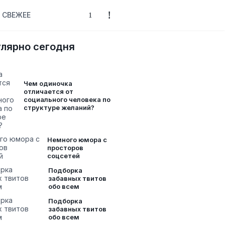
СВЕЖЕЕ
лярно сегодня
Чем одиночка
отличается от
социального человека по
структуре желаний?
Немного юмора с
просторов
соцсетей
Подборка
забавных твитов
обо всем
Подборка
забавных твитов
обо всем