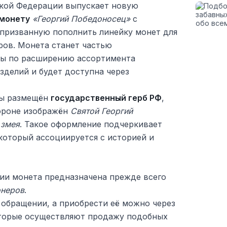
кой Федерации выпускает новую
 монету
«Георгий Победоносец»
с
 призванную пополнить линейку монет для
ров. Монета станет частью
мы по расширению ассортимента
зделий и будет доступна через
ты размещён
государственный герб РФ
,
тороне изображён
Святой Георгий
 змея
. Такое оформление подчеркивает
который ассоциируется с историей и
и монета предназначена прежде всего
онеров
.
 обращении, а приобрести её можно через
оторые осуществляют продажу подобных