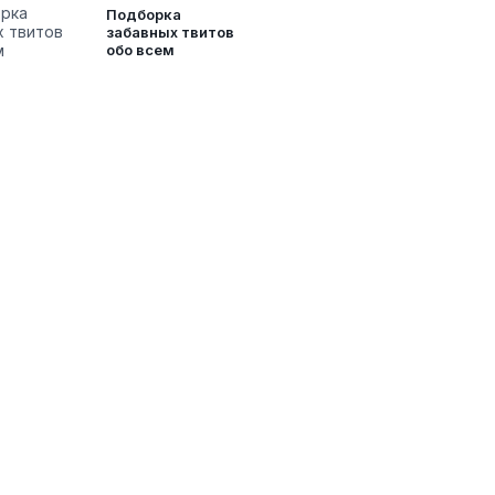
Подборка
забавных твитов
обо всем