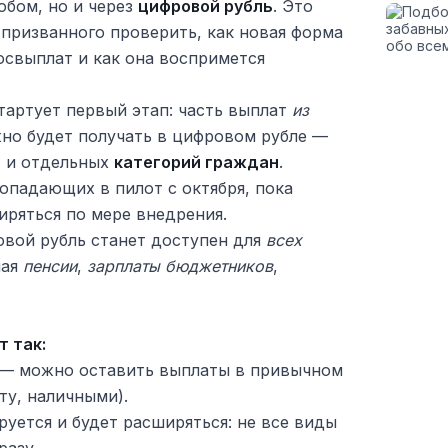
обом, но и через
цифровой рубль
. Это
 призванного проверить, как новая форма
госвыплат и как она воспримется
тартует первый этап: часть выплат
из
о будет получать в цифровом рубле —
т
и отдельных
категорий граждан
.
опадающих в пилот с октября, пока
иряться по мере внедрения.
вой рубль станет доступен для
всех
чая
пенсии
,
зарплаты бюджетников
,
т так:
— можно оставить выплаты в привычном
ту, наличными).
уется и будет расширяться: не все виды