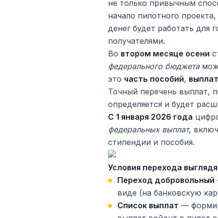
не только привычным спос
начало пилотного проекта,
денег будет работать для 
получателями.
Во
втором месяце осени
с
федерального бюджета
можн
это
часть пособий
,
выпла
Точный перечень выплат, п
определяется и будет расш
С 1 января 2026 года
цифро
федеральных выплат
, вклю
стипендии и пособия.
Условия перехода выглядя
Переход добровольный
виде (на банковскую кар
Список выплат
— формир