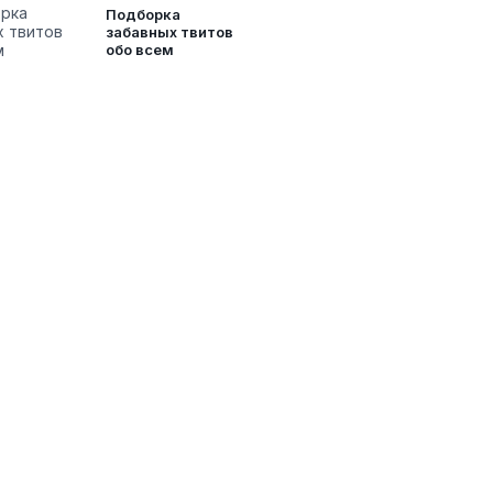
Подборка
забавных твитов
обо всем