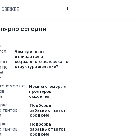
СВЕЖЕЕ
лярно сегодня
Чем одиночка
отличается от
социального человека по
структуре желаний?
Немного юмора с
просторов
соцсетей
Подборка
забавных твитов
обо всем
Подборка
забавных твитов
обо всем