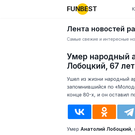
FUNBEST
К
Лента новостей р
Самые свежие и интересные нов
Умер народный а
Лобоцкий, 67 лет
Ушел из жизни народный а
запомнившийся по «Молодё
конце 80-х, и он оставил 
Умер
Анатолий Лобоцкий
,