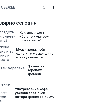
СВЕЖЕЕ
лярно сегодня
Как выглядеть
«богаче и умнее»,
чем вы есть?
Муж и жена любят
одну и ту же женщину
и живут вместе
Джонатан:
черепаха
времени
Употребление кофе
увеличивает риск
потери зрения на 700%