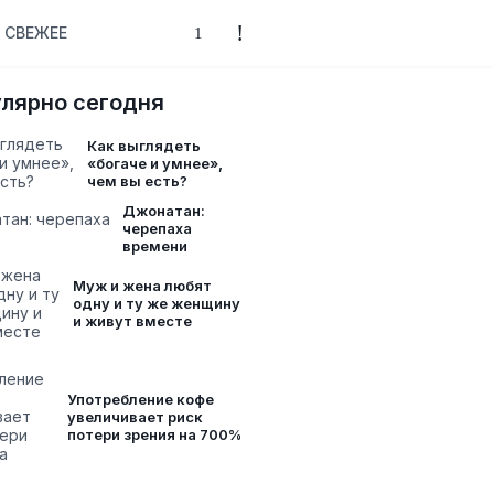
СВЕЖЕЕ
лярно сегодня
Как выглядеть
«богаче и умнее»,
чем вы есть?
Джонатан:
черепаха
времени
Муж и жена любят
одну и ту же женщину
и живут вместе
Употребление кофе
увеличивает риск
потери зрения на 700%