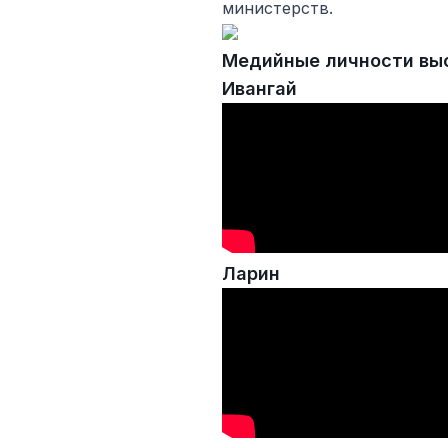
министерств.
Медийные личности выс
Ивангай
Ларин