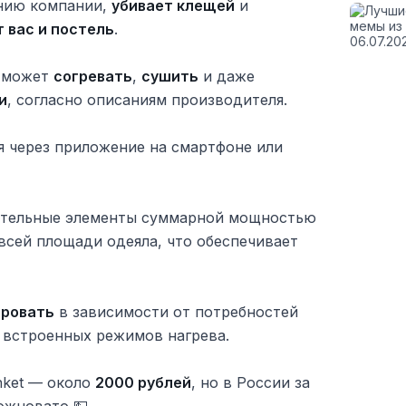
ению компании,
убивает клещей
и
 вас и постель
.
о может
согревать
,
сушить
и даже
и
, согласно описаниям производителя.
я через приложение на смартфоне или
ательные элементы суммарной мощностью
всей площади одеяла, что обеспечивает
ировать
в зависимости от потребностей
 встроенных режимов нагрева.
lanket — около
2000 рублей
, но в России за