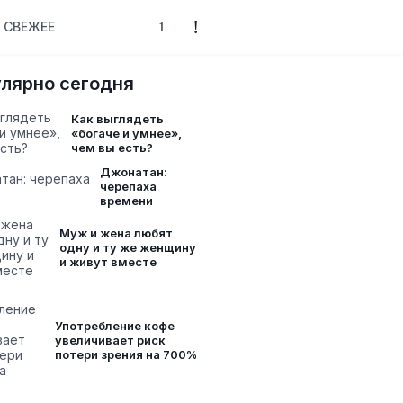
СВЕЖЕЕ
лярно сегодня
Как выглядеть
«богаче и умнее»,
чем вы есть?
Джонатан:
черепаха
времени
Муж и жена любят
одну и ту же женщину
и живут вместе
Употребление кофе
увеличивает риск
потери зрения на 700%