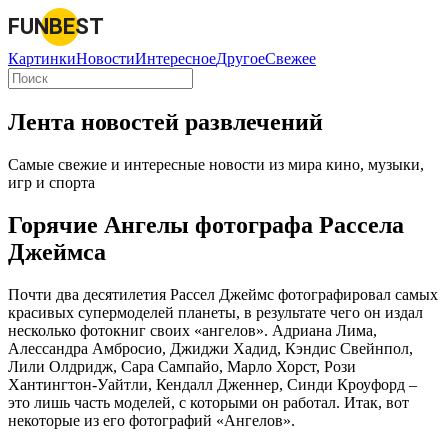
FUNBEST
Картинки
Новости
Интересное
Другое
Свежее
Лента новостей развлечений
Самые свежие и интересные новости из мира кино, музыки,
игр и спорта
Горячие Ангелы фотографа Рассела
Джеймса
Почти два десятилетия Рассел Джеймс фотографировал самых
красивых супермоделей планеты, в результате чего он издал
несколько фотокниг своих «ангелов». Адриана Лима,
Алессандра Амбросио, Джиджи Хадид, Кэндис Свейнпол,
Лили Олдридж, Сара Сампайо, Марло Хорст, Рози
Хантингтон-Уайтли, Кендалл Дженнер, Синди Кроуфорд –
это лишь часть моделей, с которыми он работал. Итак, вот
некоторые из его фотографий «Ангелов».