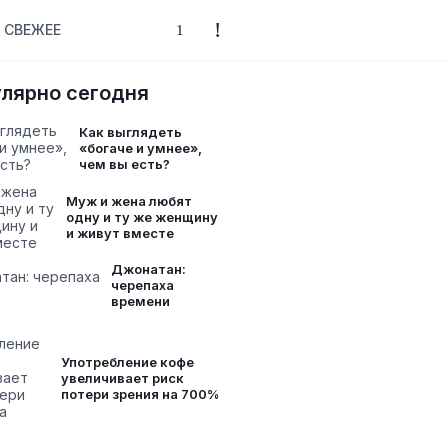
СВЕЖЕЕ
лярно сегодня
Как выглядеть
«богаче и умнее»,
чем вы есть?
Муж и жена любят
одну и ту же женщину
и живут вместе
Джонатан:
черепаха
времени
Употребление кофе
увеличивает риск
потери зрения на 700%