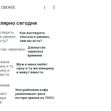
СВЕЖЕЕ
лярно сегодня
Как выглядеть
«богаче и умнее»,
чем вы есть?
Джонатан:
черепаха
времени
Муж и жена любят
одну и ту же женщину
и живут вместе
Употребление кофе
увеличивает риск
потери зрения на 700%