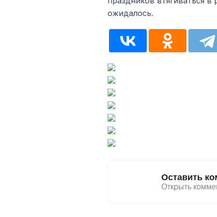
праздников втягиваться в 
ожидалось.