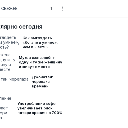
СВЕЖЕЕ
лярно сегодня
Как выглядеть
«богаче и умнее»,
чем вы есть?
Муж и жена любят
одну и ту же женщину
и живут вместе
Джонатан:
черепаха
времени
Употребление кофе
увеличивает риск
потери зрения на 700%