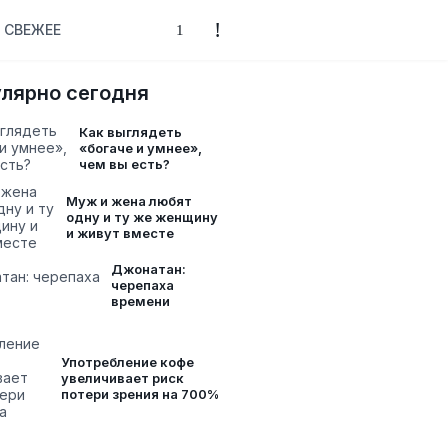
СВЕЖЕЕ
лярно сегодня
Как выглядеть
«богаче и умнее»,
чем вы есть?
Муж и жена любят
одну и ту же женщину
и живут вместе
Джонатан:
черепаха
времени
Употребление кофе
увеличивает риск
потери зрения на 700%