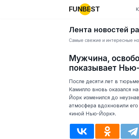
FUNBEST
К
Лента новостей р
Самые свежие и интересные нов
Мужчина, освоб
показывает Нью-
После десяти лет в тюрьм
Камилло вновь оказался на
Йорк изменился до неузнав
атмосфера вдохновили его 
«иной Нью-Йорк».