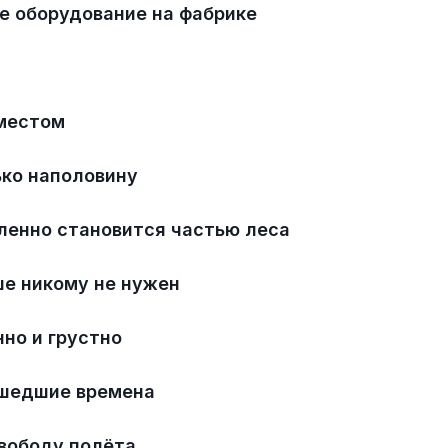
е оборудование на фабрике
местом
ько наполовину
ленно становится частью леса
ше никому не нужен
но и грустно
ушедшие времена
свободу полёта