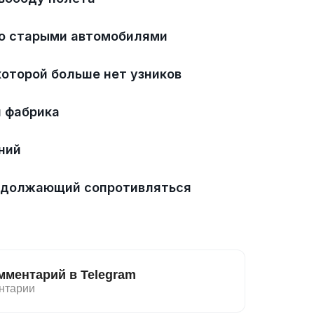
со старыми автомобилями
которой больше нет узников
 фабрика
ний
родолжающий сопротивляться