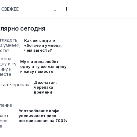
СВЕЖЕЕ
лярно сегодня
Как выглядеть
«богаче и умнее»,
чем вы есть?
Муж и жена любят
одну и ту же женщину
и живут вместе
Джонатан:
черепаха
времени
Употребление кофе
увеличивает риск
потери зрения на 700%