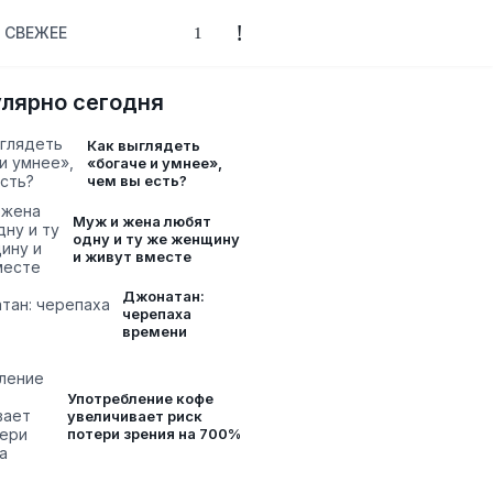
СВЕЖЕЕ
лярно сегодня
Как выглядеть
«богаче и умнее»,
чем вы есть?
Муж и жена любят
одну и ту же женщину
и живут вместе
Джонатан:
черепаха
времени
Употребление кофе
увеличивает риск
потери зрения на 700%