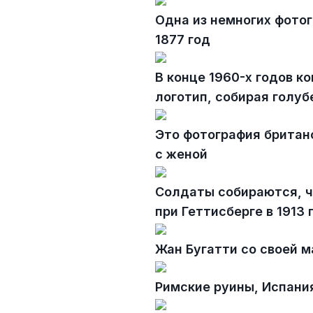
Одна из немногих фото
1877 год
В конце 1960-х годов к
логотип, собирая голу
Это фотография британ
с женой
Солдаты собираются, ч
при Геттисберге в 1913 
Жан Бугатти со своей м
Римские руины, Испания