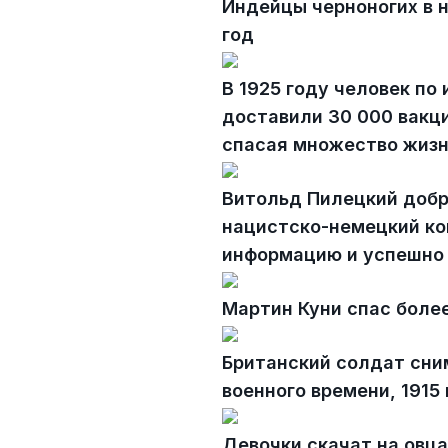
Индейцы черноногих в 
год
В 1925 году человек по 
доставили 30 000 вакци
спасая множество жиз
Витольд Пилецкий добро
нацистско-немецкий ко
информацию и успешно 
Мартин Куни спас боле
Британский солдат сни
военного времени, 1915 
Девочки скачат на овца