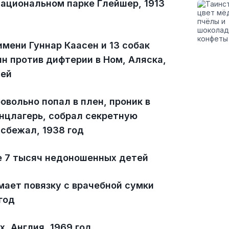
национальном парке Глейшер, 1913
имени Гуннар Каасен и 13 собак
н против дифтерии в Ном, Аляска,
ней
вольно попал в плен, проник в
нцлагерь, собрал секретную
сбежал, 1938 год
е 7 тысяч недоношенных детей
мает повязку с врачебной сумки
год
х, Англия, 1969 год