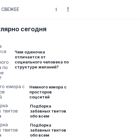
СВЕЖЕЕ
лярно сегодня
Чем одиночка
отличается от
социального человека по
структуре желаний?
Немного юмора с
просторов
соцсетей
Подборка
забавных твитов
обо всем
Подборка
забавных твитов
обо всем