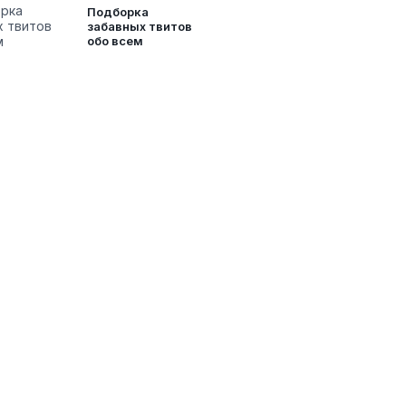
Подборка
забавных твитов
обо всем