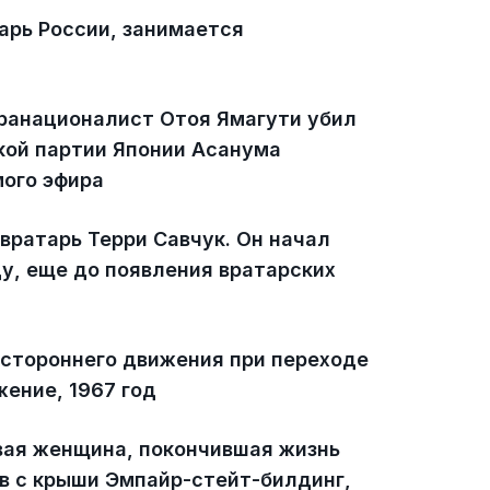
царь России, занимается
ранационалист Отоя Ямагути убил
ой партии Японии Асанума
мого эфира
вратарь Терри Савчук. Он начал
ду, еще до появления вратарских
стороннего движения при переходе
ение, 1967 год
вая женщина, покончившая жизнь
в с крыши Эмпайр-стейт-билдинг,