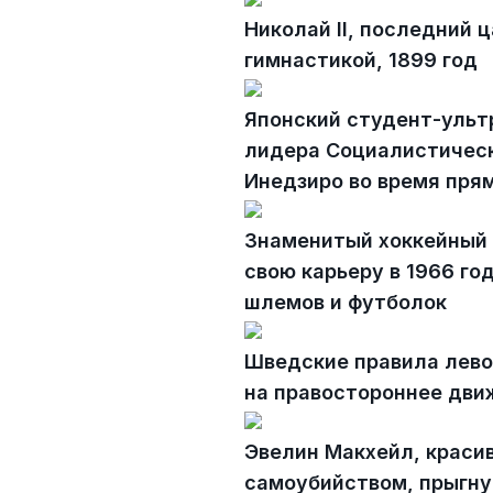
Николай II, последний 
гимнастикой, 1899 год
Японский студент-ульт
лидера Социалистическ
Инедзиро во время пря
Знаменитый хоккейный 
свою карьеру в 1966 го
шлемов и футболок
Шведские правила лево
на правостороннее движ
Эвелин Макхейл, краси
самоубийством, прыгну