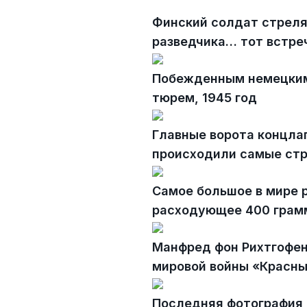
Финский солдат стреля
разведчика… тот встреч
Побежденным немецким
тюрем, 1945 год
Главные ворота концла
происходили самые стр
Самое большое в мире р
расходующее 400 грамм
Манфред фон Рихтгофен
мировой войны «Красны
Последняя фотография Т