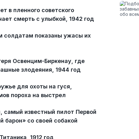
ет в пленного советского
ает смерть с улыбкой, 1942 год
 солдатам показаны ужасы их
геря Освенцим-Биркенау, где
ашные злодеяния, 1944 год
ужье для охоты на гуся,
ов пороха на выстрел
, самый известный пилот Первой
й барон» со своей собакой
итаника, 1912 год