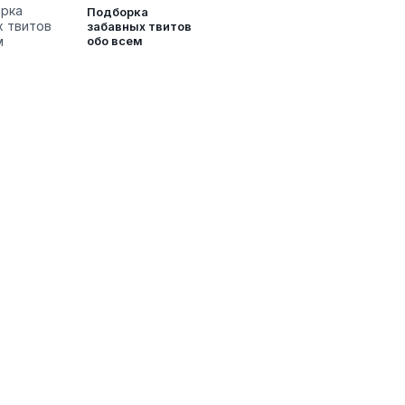
Подборка
забавных твитов
обо всем