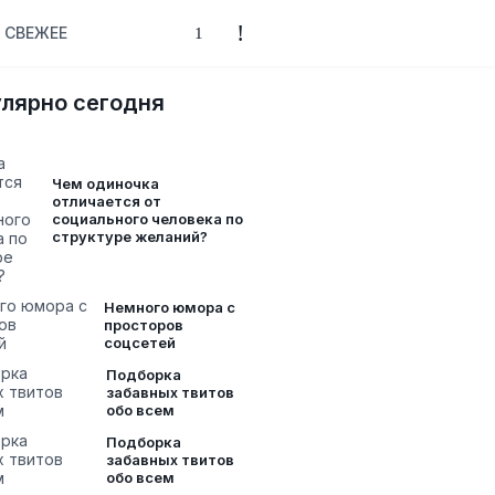
СВЕЖЕЕ
лярно сегодня
Чем одиночка
отличается от
социального человека по
структуре желаний?
Немного юмора с
просторов
соцсетей
Подборка
забавных твитов
обо всем
Подборка
забавных твитов
обо всем