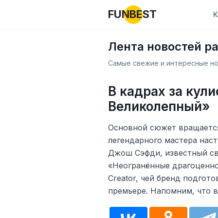
FUNBEST
К
Лента новостей р
Самые свежие и интересные нов
В кадрах за кул
Великолепный»
Основной сюжет вращается
легендарного мастера наст
Джош Сэфди, известный с
«Неогранённые драгоценнос
Creator, чей бренд подгот
премьере. Напомним, что в