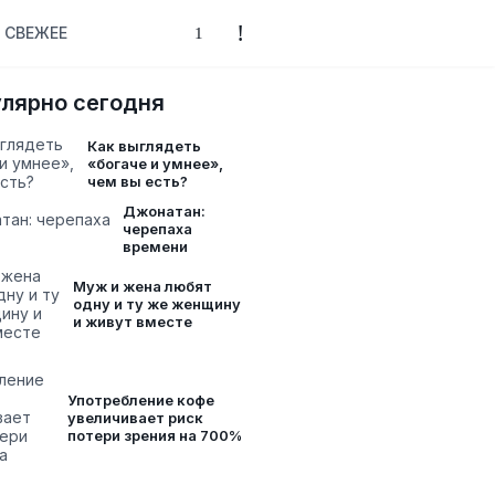
СВЕЖЕЕ
лярно сегодня
Как выглядеть
«богаче и умнее»,
чем вы есть?
Джонатан:
черепаха
времени
Муж и жена любят
одну и ту же женщину
и живут вместе
Употребление кофе
увеличивает риск
потери зрения на 700%